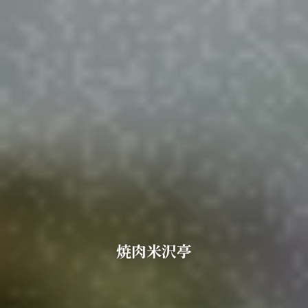
この店舗情報をシェアする
焼肉米沢亭
焼肉米沢亭
秋田県横手市条里３-2-2
https://yonezawatei.owst.jp/
お店情報をコピー